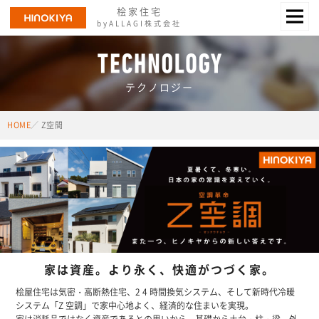
桧家住宅
byALLAGI株式会社
テクノロジー
HOME
Z空間
家は資産。より永く、快適がつづく家。
桧屋住宅は気密・高断熱住宅、2 4 時間換気システム、
そして新時代冷暖
システム「Z 空調」で家中心地よく、経済的な住まいを実現。
家は消耗品ではなく資産であるとの思いから、基礎から土台・柱・梁、外